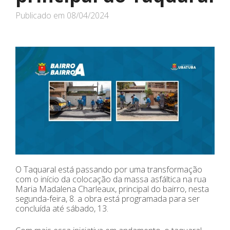
Publicado em
08/04/2024
O Taquaral está passando por uma transformação
com o início da colocação da massa asfáltica na rua
Maria Madalena Charleaux, principal do bairro, nesta
segunda-feira, 8. a obra está programada para ser
concluída até sábado, 13.