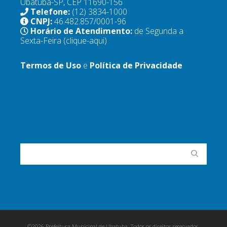
Ubatuba-SP, CEP 11690-156
Telefone:
(12) 3834-1000
CNPJ:
46.482.857/0001-96
Horário de Atendimento:
de Segunda a
Sexta-Feira
(clique-aqui)
Termos de Uso
e
Política de Privacidade
©2026 Prefeitura Municipal de Ubatuba. Todos os direitos reservados.