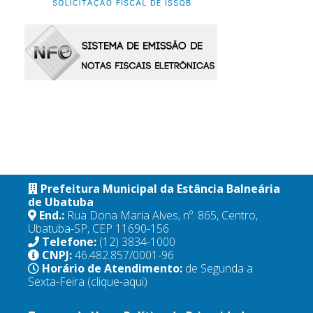
Prefeitura Municipal da Estância Balneária
de Ubatuba
End.:
Rua Dona Maria Alves, nº. 865, Centro,
Ubatuba-SP, CEP 11690-156
Telefone:
(12) 3834-1000
CNPJ:
46.482.857/0001-96
Horário de Atendimento:
de Segunda a
Sexta-Feira
(clique-aqui)