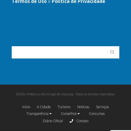
Termos de Uso
e
Política de Privacidade
©2026 Prefeitura Municipal de Ubatuba. Todos os direitos reservados.
Início
A Cidade
Turismo
Notícias
Serviços
Transparência
Conselhos
Concursos
Diário Oficial
Contato