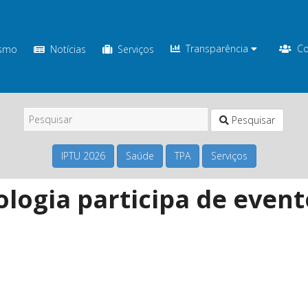
Transparência
Co
ismo
Notícias
Serviços
Pesquisar
IPTU 2026
Saúde
TPA
Serviços
ologia participa de event