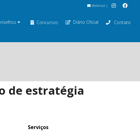
Webmail
|
nselhos
Diário Oficial
Concursos
Contato
o de estratégia
Serviços