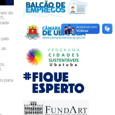
meio do
TI,
izada
o país
s as
os,
.
es para