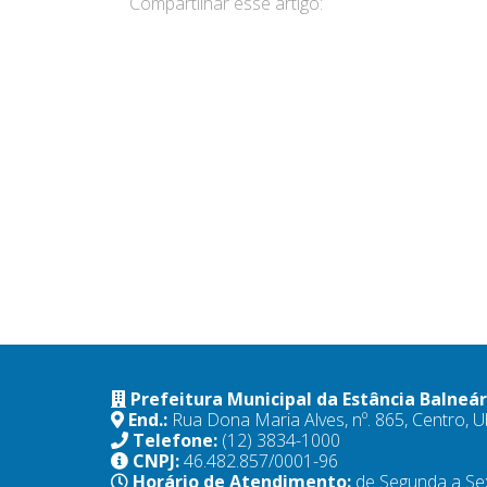
Compartilhar esse artigo:
Prefeitura Municipal da Estância Balneá
End.:
Rua Dona Maria Alves, nº. 865, Centro,
Telefone:
(12) 3834-1000
CNPJ:
46.482.857/0001-96
Horário de Atendimento:
de Segunda a Se