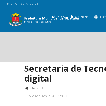
Poder Executivo Municipal
Início
A Cidade
Tur
Secretaria de Tecn
digital
>
Notícias
>
Publicado em
22/09/2023