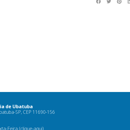
ria de Ubatuba
 Ubatuba-SP, CEP 11690-156
xta-Feira
(clique-aqui)