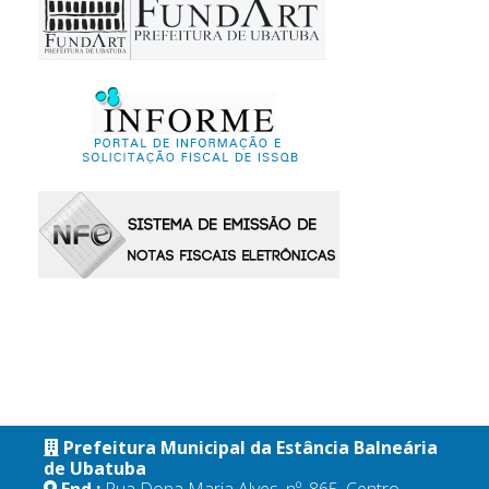
Prefeitura Municipal da Estância Balneária
de Ubatuba
End.:
Rua Dona Maria Alves, nº. 865, Centro,