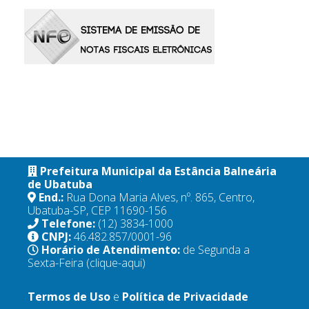
Prefeitura Municipal da Estância Balneária
de Ubatuba
End.:
Rua Dona Maria Alves, nº. 865, Centro,
Ubatuba-SP, CEP 11690-156
Telefone:
(12) 3834-1000
CNPJ:
46.482.857/0001-96
Horário de Atendimento:
de Segunda a
Sexta-Feira
(clique-aqui)
Termos de Uso
e
Política de Privacidade