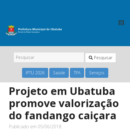
Pesquisar
IPTU 2026
Saúde
TPA
Serviços
Projeto em Ubatuba
promove valorização
do fandango caiçara
Publicado em
05/06/2018