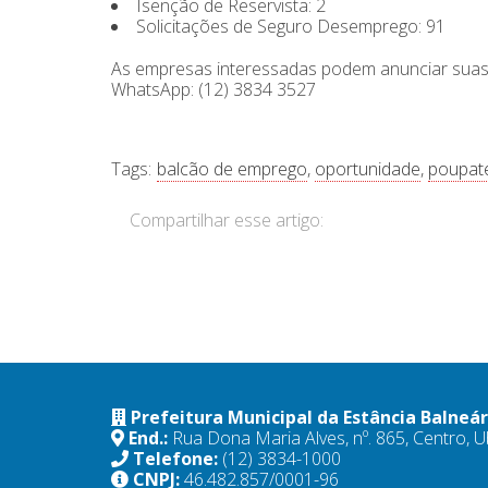
Isenção de Reservista: 2
Solicitações de Seguro Desemprego: 91
As empresas interessadas podem anunciar suas
WhatsApp: (12) 3834 3527
Tags:
balcão de emprego
,
oportunidade
,
poupa
Compartilhar esse artigo:
Prefeitura Municipal da Estância Balneá
End.:
Rua Dona Maria Alves, nº. 865, Centro,
Telefone:
(12) 3834-1000
CNPJ:
46.482.857/0001-96