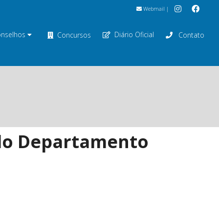
Webmail
|
nselhos
Diário Oficial
Concursos
Contato
s do Departamento