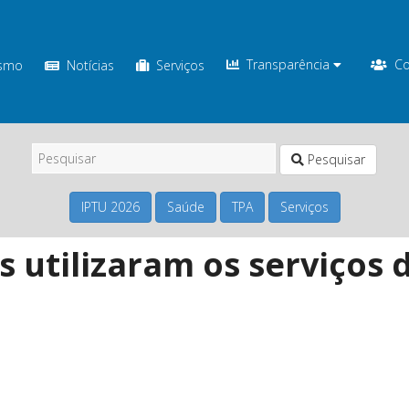
Transparência
Co
ismo
Notícias
Serviços
Pesquisar
IPTU 2026
Saúde
TPA
Serviços
s utilizaram os serviço