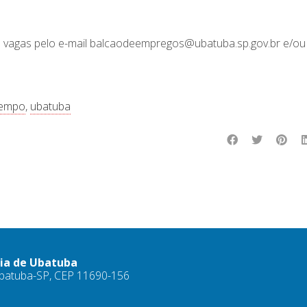
 vagas pelo e-mail balcaodeempregos@ubatuba.sp.gov.br e/ou
tempo
,
ubatuba
ria de Ubatuba
 Ubatuba-SP, CEP 11690-156