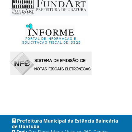
Prefeitura Municipal da Estância Balneária
de Ubatuba
End.:
Rua Dona Maria Alves, nº. 865, Centro,