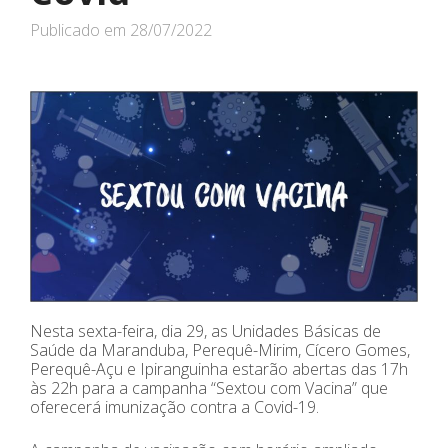
Publicado em
28/07/2022
Nesta sexta-feira, dia 29, as Unidades Básicas de
Saúde da Maranduba, Perequê-Mirim, Cícero Gomes,
Perequê-Açu e Ipiranguinha estarão abertas das 17h
às 22h para a campanha “Sextou com Vacina” que
oferecerá imunização contra a Covid-19.