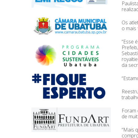
Paulist
realiza
Os atle
o mais 
“Esse é
Prefeit
Sebasti
royalti
da secr
“Estamo
Reestr
trabalh
Foram q
de muit
“Mais q
comprom