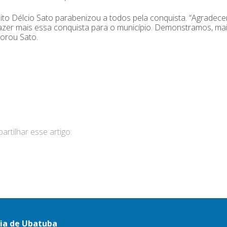
ito Délcio Sato parabenizou a todos pela conquista. “Agrad
azer mais essa conquista para o município. Demonstramos, mais
rou Sato.
rtilhar esse artigo:
ria de Ubatuba