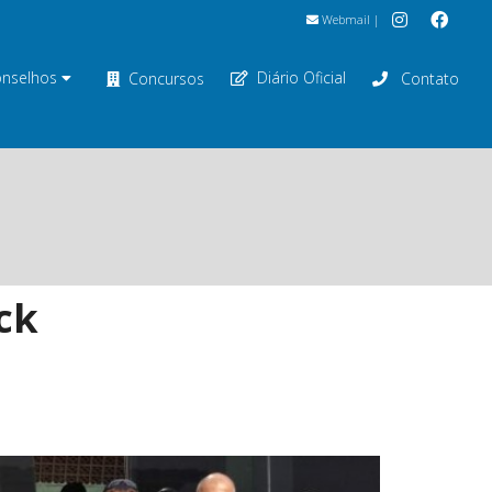
Webmail
|
nselhos
Diário Oficial
Concursos
Contato
ck