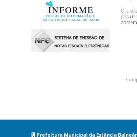
O prefe
para tr
comemo
Compa
Prefeitura Municipal da Estância Balneá