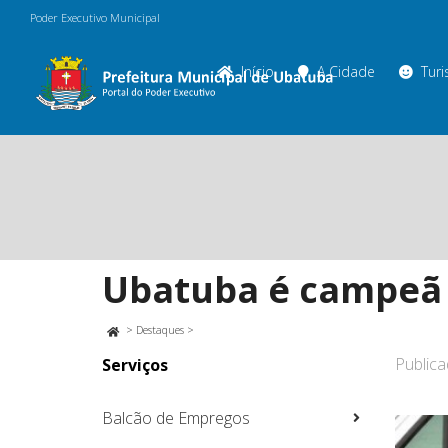
Poder Executivo Municipal
Início
A Cidade
Tur
Ubatuba é campeã 
>
Destaques
>
Public
Serviços
Balcão de Empregos