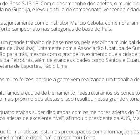
a de Base SUB 18. Com o desempenho dos atletas, o município g
da no Guarujá, e levou o título do campeonato, vencendo cida
tas, juntamente com o instrutor Marcio Cebola, comemoraram
forte campeonato nas categorias de base do País.
 um grande trabalho de base nosso, pela escolinha municipal de
ura de Ubatuba), juntamente com a Associação Ubatuba de Sur
ão para trás, mesmo com o grande investimento que a cidade t
es da Petrobrás, além de grandes cidades como Santos e Guaru
etaria de Esportes, Fábio Lima.
s muito felizes, porque a gente vem realizando um trabalho 
uturamos a equipe de treinamento, reestruturamos os conceit
o mais próximo dos atletas e isso resultou nessa grande vitória
uatro etapas super disputadas com os melhores atletas do Bra
os atletas de excelente nível”, afirmou o presidente da AUS, Ma
ue formar atletas, estamos preocupados com a formação dos no
etimento e disciplina”, acrescentou Terra.