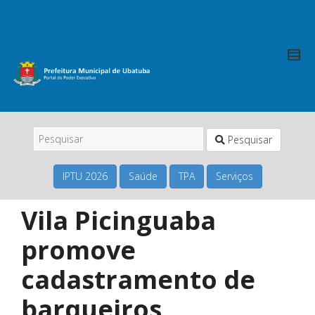
Pesquisar
IPTU 2026
Saúde
TPA
Serviços
Vila Picinguaba
promove
cadastramento de
barqueiros