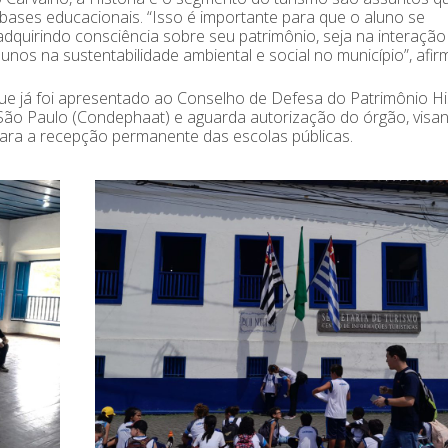
ases educacionais. “Isso é importante para que o aluno se
quirindo consciência sobre seu patrimônio, seja na interaçã
alunos na sustentabilidade ambiental e social no município”, afir
ue já foi apresentado ao Conselho de Defesa do Patrimônio Hi
e São Paulo (Condephaat) e aguarda autorização do órgão, visa
, para a recepção permanente das escolas públicas.