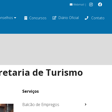
Webmail
|
nselhos
Diário Oficial
Concursos
Contato
retaria de Turismo
Serviços
Balcão de Empregos