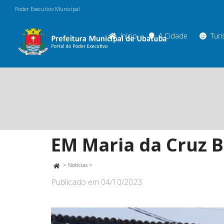
Poder Executivo Municipal
Início
A Cidade
Tur
EM Maria da Cruz B
>
Notícias
>
Publicado em
04/10/2023