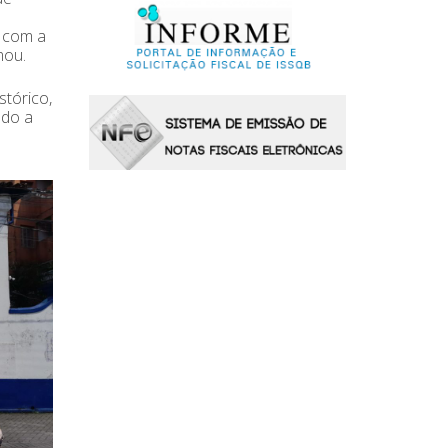
o com a
mou.
stórico,
ndo a