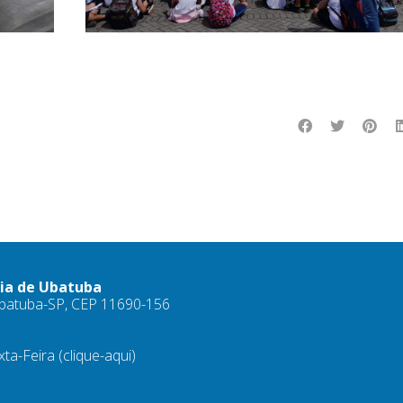
ria de Ubatuba
 Ubatuba-SP, CEP 11690-156
xta-Feira
(clique-aqui)