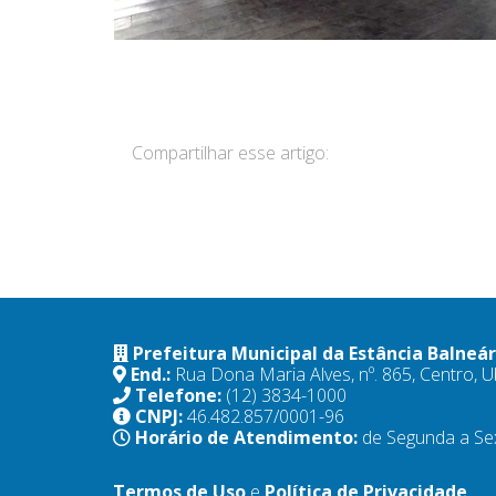
Compartilhar esse artigo:
Prefeitura Municipal da Estância Balneá
End.:
Rua Dona Maria Alves, nº. 865, Centro,
Telefone:
(12) 3834-1000
CNPJ:
46.482.857/0001-96
Horário de Atendimento:
de Segunda a Se
Termos de Uso
e
Política de Privacidade