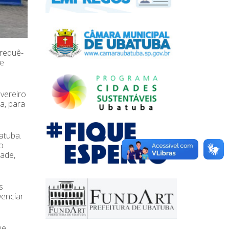
erequê-
de
evereiro
a, para
atuba.
o
dade,
s
venciar
ue