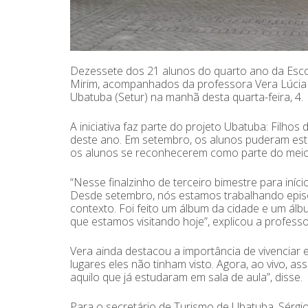
Dezessete dos 21 alunos do quarto ano da Escol
Mirim, acompanhados da professora Vera Lúcia F
Ubatuba (Setur) na manhã desta quarta-feira, 4.
A iniciativa faz parte do projeto Ubatuba: Filhos
deste ano. Em setembro, os alunos puderam estu
os alunos se reconhecerem como parte do meio
“Nesse finalzinho de terceiro bimestre para iníc
Desde setembro, nós estamos trabalhando episódi
contexto. Foi feito um álbum da cidade e um álb
que estamos visitando hoje”, explicou a professo
Vera ainda destacou a importância de vivenciar e
lugares eles não tinham visto. Agora, ao vivo, a
aquilo que já estudaram em sala de aula”, disse.
Para o secretário de Turismo de Ubatuba, Sérgi