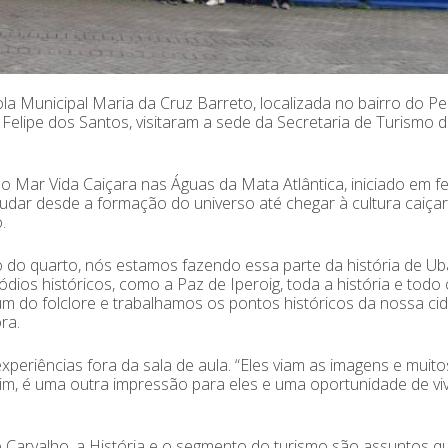
a Municipal Maria da Cruz Barreto, localizada no bairro do P
elipe dos Santos, visitaram a sede da Secretaria de Turismo 
 do Mar Vida Caiçara nas Águas da Mata Atlântica, iniciado em f
dar desde a formação do universo até chegar à cultura caiçar
.
io do quarto, nós estamos fazendo essa parte da história de Ub
os históricos, como a Paz de Iperoig, toda a história e todo 
um do folclore e trabalhamos os pontos históricos da nossa ci
ra.
xperiências fora da sala de aula. “Eles viam as imagens e muito
ssim, é uma outra impressão para eles e uma oportunidade de vi
o Carvalho, a História e o segmento do turismo são assuntos q