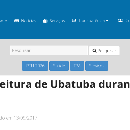
Transparência
Co
ismo
Notícias
Serviços
Pesquisar
IPTU 2026
Saúde
TPA
Serviços
eitura de Ubatuba durant
ado em
13/09/2017