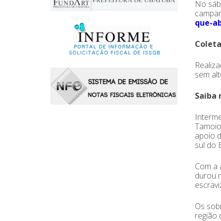
No sába
campanh
que-ab
Coleta
Realiza
sem alt
Saiba 
Interme
Tamoios
apoio 
sul do B
Com a a
durou m
escrav
Os sobr
região 