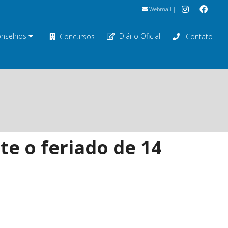
Webmail
|
nselhos
Diário Oficial
Concursos
Contato
e o feriado de 14