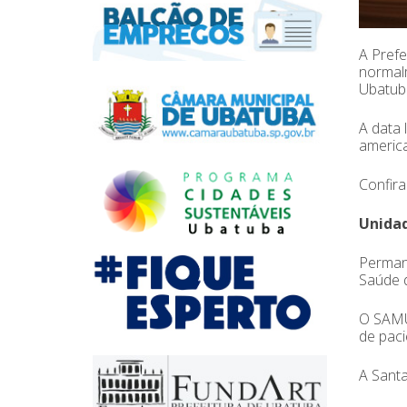
A Prefe
normalm
Ubatub
A data 
america
Confira
Unidad
Perman
Saúde d
O SAMU 
de paci
A Santa