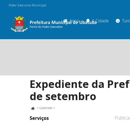
Poder Executivo Municipal
Início
A Cidade
Tur
Expediente da Pref
de setembro
>
Gabinete
>
Public
Serviços