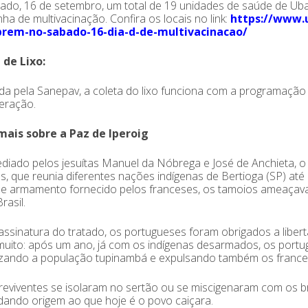
do, 16 de setembro, um total de 19 unidades de saúde de Ubat
a de multivacinação. Confira os locais no link:
https://www.u
rem-no-sabado-16-dia-d-de-multivacinacao/
 de Lixo:
da pela Sanepav, a coleta do lixo funciona com a programação 
eração.
mais sobre a Paz de Iperoig
diado pelos jesuítas Manuel da Nóbrega e José de Anchieta, 
, que reunia diferentes nações indígenas de Bertioga (SP) até
de armamento fornecido pelos franceses, os tamoios ameaçava
rasil.
ssinatura do tratado, os portugueses foram obrigados a libert
uito: após um ano, já com os indígenas desarmados, os portu
izando a população tupinambá e expulsando também os france
eviventes se isolaram no sertão ou se miscigenaram com os b
dando origem ao que hoje é o povo caiçara.