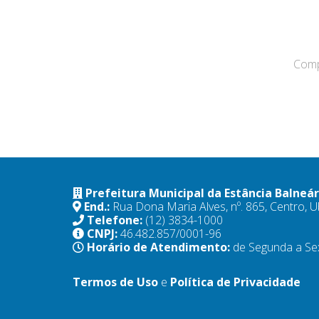
Compa
Prefeitura Municipal da Estância Balneá
End.:
Rua Dona Maria Alves, nº. 865, Centro,
Telefone:
(12) 3834-1000
CNPJ:
46.482.857/0001-96
Horário de Atendimento:
de Segunda a Se
Termos de Uso
e
Política de Privacidade