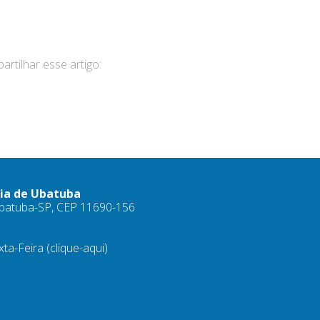
rtilhar esse artigo:
ria de Ubatuba
 Ubatuba-SP, CEP 11690-156
xta-Feira
(clique-aqui)