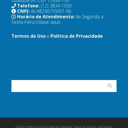
Ubatuba-SP, CEP 11690-156
Telefone:
(12) 3834-1000
CNPJ:
46.482.857/0001-96
Horário de Atendimento:
de Segunda a
Sexta-Feira
(clique-aqui)
Termos de Uso
e
Política de Privacidade
©2026 Prefeitura Municipal de Ubatuba. Todos os direitos reservados.