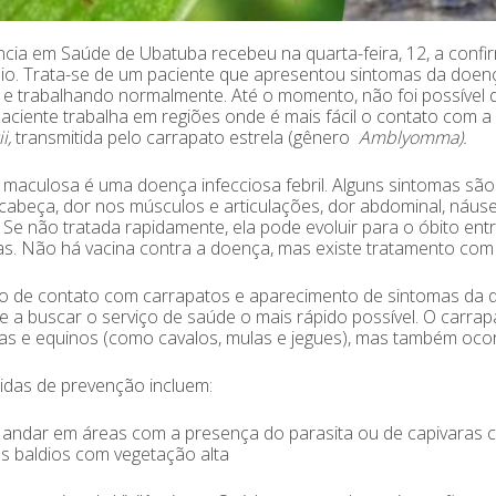
ância em Saúde de Ubatuba recebeu na quarta-feira, 12, a con
io. Trata-se de um paciente que apresentou sintomas da doenç
e trabalhando normalmente. Até o momento, não foi possível def
aciente trabalha em regiões onde é mais fácil o contato com 
i,
transmitida pelo carrapato estrela (gênero
Amblyomma)
.
 maculosa é uma doença infecciosa febril. Alguns sintomas são
cabeça, dor nos músculos e articulações, dor abdominal, náusea
. Se não tratada rapidamente, ela pode evoluir para o óbito ent
s. Não há vacina contra a doença, mas existe tratamento com
 de contato com carrapatos e aparecimento de sintomas da doe
e a buscar o serviço de saúde o mais rápido possível. O carra
as e equinos (como cavalos, mulas e jegues), mas também oco
idas de prevenção incluem:
r andar em áreas com a presença do parasita ou de capivaras c
s baldios com vegetação alta