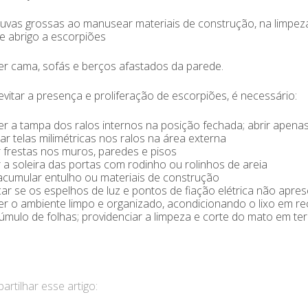
luvas grossas ao manusear materiais de construção, na limpez
de abrigo a escorpiões
r cama, sofás e berços afastados da parede.
evitar a presença e proliferação de escorpiões, é necessário:
r a tampa dos ralos internos na posição fechada; abrir apena
ar telas milimétricas nos ralos na área externa
 frestas nos muros, paredes e pisos
 a soleira das portas com rodinho ou rolinhos de areia
cumular entulho ou materiais de construção
icar se os espelhos de luz e pontos de fiação elétrica não apre
r o ambiente limpo e organizado, acondicionando o lixo em rec
mulo de folhas; providenciar a limpeza e corte do mato em te
rtilhar esse artigo: