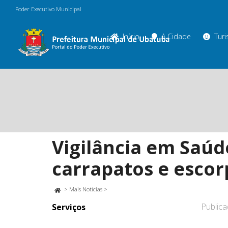
Poder Executivo Municipal
Início
A Cidade
Tur
Vigilância em Saúd
carrapatos e escor
>
Mais Notícias
>
Public
Serviços