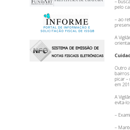
– busca
pelo ca
– ao re
presen
A Vigil
orienta
Cuidad
Outro a
bairros
picar –
em 2018
A Vigil
evita-l
– Exami
– Mante