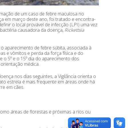
firmação de um caso de febre maculosa no
a em março deste ano, foi tratado e encontra-
inir o local provável de infecção (LPI) uma vez
a bactéria causadora da doença,
Rickettsia
 o aparecimento de febre súbita, associada à
s e vômitos e perda da força física e do
re o 5º e o 15º dia do aparecimento dos
 orientação médica.
nça nos dias seguintes, a Vigilância orienta o
pato estrela é mais frequente em áreas onde há
rre em cães.
omo áreas de florestas e próximas a rios ou