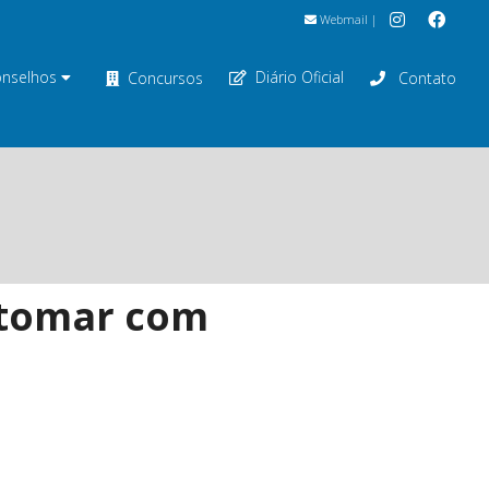
Webmail
|
nselhos
Diário Oficial
Concursos
Contato
a tomar com