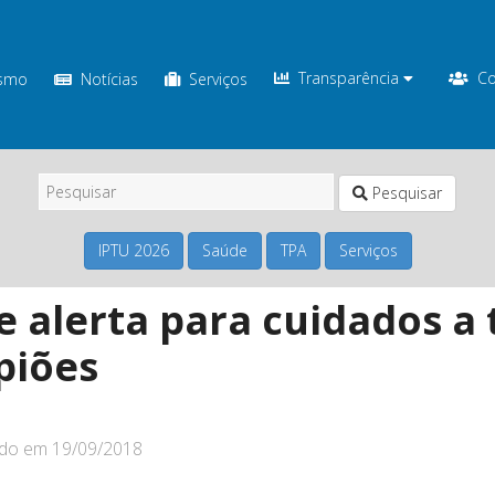
Transparência
Co
ismo
Notícias
Serviços
Pesquisar
IPTU 2026
Saúde
TPA
Serviços
e alerta para cuidados 
piões
ado em
19/09/2018