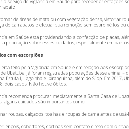
r o serviço de Vigilância em Saúde para receber orientações 
rrapato
tornar de áreas de mata ou com vegetação densa, vistoriar ro
ça de carrapatos e efetuar sua remoção sem espremê-los ou 
ância em Saúde está providenciando a confecção de placas, al
r a população sobre esses cuidados, especialmente em bairros
os com escorpiões
lerta feito pela Vigilância em Saúde é em relação aos escorpiõ
 de Ubatuba. Já foram registradas populações desse animal – q
 na Estufa I, Lagoinha e Ipiranguinha, além do Silop. Em 2017, 
, dois casos. Não houve óbitos.
ância recomenda procurar imediatamente a Santa Casa de Uba
os, alguns cuidados são importantes como:
nar roupas, calçados, toalhas e roupas de cama antes de usá-
r lençóis, cobertores, cortinas sem contato direto com o chão