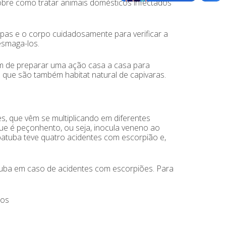
sobre como tratar animais domésticos infectados
upas e o corpo cuidadosamente para verificar a
esmaga-los.
ém de preparar uma ação casa a casa para
 que são também habitat natural de capivaras.
es, que vêm se multiplicando em diferentes
ue é peçonhento, ou seja, inocula veneno ao
Ubatuba teve quatro acidentes com escorpião e,
tuba em caso de acidentes com escorpiões. Para
los