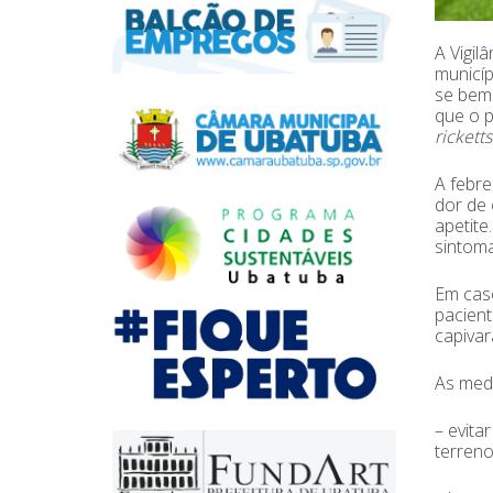
A Vigil
municíp
se bem 
que o p
rickettsi
A febre
dor de 
apetite
sintoma
Em caso
pacient
capivar
As med
– evita
terreno