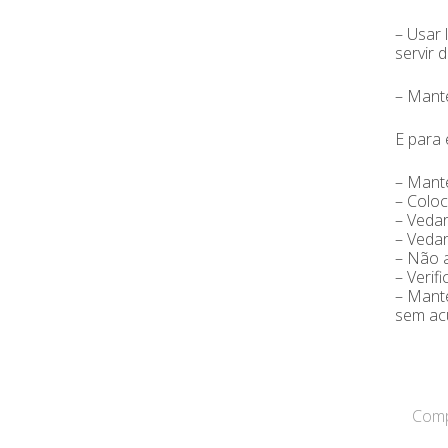
– Usar 
servir 
– Mante
E para 
– Mante
– Coloc
– Vedar
– Vedar
– Não a
– Verif
– Mante
sem acú
Compa