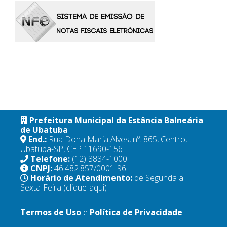
Prefeitura Municipal da Estância Balneária
de Ubatuba
End.:
Rua Dona Maria Alves, nº. 865, Centro,
Ubatuba-SP, CEP 11690-156
Telefone:
(12) 3834-1000
CNPJ:
46.482.857/0001-96
Horário de Atendimento:
de Segunda a
Sexta-Feira
(clique-aqui)
Termos de Uso
e
Política de Privacidade