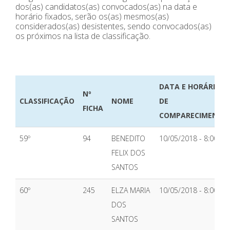
dos(as) candidatos(as) convocados(as) na data e
horário fixados, serão os(as) mesmos(as)
considerados(as) desistentes, sendo convocados(as)
os próximos na lista de classificação.
DATA E HORÁRIO
Nº
CLASSIFICAÇÃO
NOME
DE
FICHA
COMPARECIMENTO
59º
94
BENEDITO
10/05/2018 - 8:00H
FELIX DOS
SANTOS
60º
245
ELZA MARIA
10/05/2018 - 8:00H
DOS
SANTOS