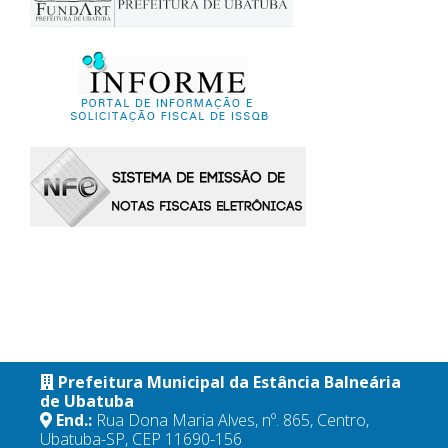
Prefeitura Municipal da Estância Balneária
de Ubatuba
End.:
Rua Dona Maria Alves, nº. 865, Centro,
Ubatuba-SP, CEP 11690-156