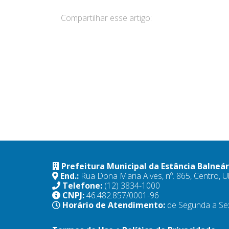
Compartilhar esse artigo:
Prefeitura Municipal da Estância Balneá
End.:
Rua Dona Maria Alves, nº. 865, Centro,
Telefone:
(12) 3834-1000
CNPJ:
46.482.857/0001-96
Horário de Atendimento:
de Segunda a Se