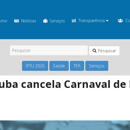
Transparência
Co
ismo
Notícias
Serviços
Pesquisar
IPTU 2026
Saúde
TPA
Serviços
uba cancela Carnaval de