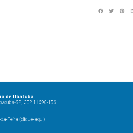
ria de Ubatuba
 Ubatuba-SP, CEP 11690-156
xta-Feira
(clique-aqui)