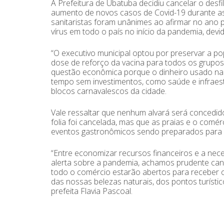
A Prefeitura de Ubatuba decidiu cancelar o desfi
aumento de novos casos de Covid-19 durante as
sanitaristas foram unânimes ao afirmar no ano
vírus em todo o país no início da pandemia, devi
“O executivo municipal optou por preservar a 
dose de reforço da vacina para todos os grupos 
questão econômica porque o dinheiro usado nas
tempo sem investimentos, como saúde e infraest
blocos carnavalescos da cidade.
Vale ressaltar que nenhum alvará será concedid
folia foi cancelada, mas que as praias e o comér
eventos gastronômicos sendo preparados para 
“Entre economizar recursos financeiros e a nece
alerta sobre a pandemia, achamos prudente canc
todo o comércio estarão abertos para receber o
das nossas belezas naturais, dos pontos turístic
prefeita Flavia Pascoal.