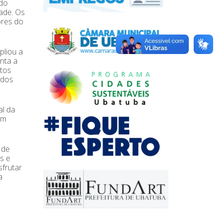
 do
ade. Os
ores do
pliou a
nta a
itos
 dos
al da
om
 de
s e
sfrutar
a