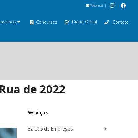
Webmail
|
nselhos
Diário Oficial
Concursos
Contato
 Rua de 2022
Serviços
Balcão de Empregos