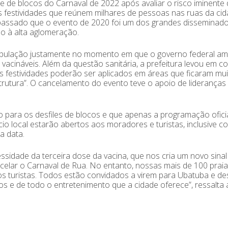
le de blocos do Carnaval de 2022 após avaliar o risco iminente
 festividades que reúnem milhares de pessoas nas ruas da cid
 passado que o evento de 2020 foi um dos grandes disseminad
do à alta aglomeração.
população justamente no momento em que o governo federal am
vacináveis. Além da questão sanitária, a prefeitura levou em co
 festividades poderão ser aplicados em áreas que ficaram mu
rutura”. O cancelamento do evento teve o apoio de lideranças
o para os desfiles de blocos e que apenas a programação ofici
cio local estarão abertos aos moradores e turistas, inclusive c
a data.
ssidade da terceira dose da vacina, que nos cria um novo sinal
elar o Carnaval de Rua. No entanto, nossas mais de 100 praia
s turistas. Todos estão convidados a virem para Ubatuba e de
os e de todo o entretenimento que a cidade oferece”, ressalta 