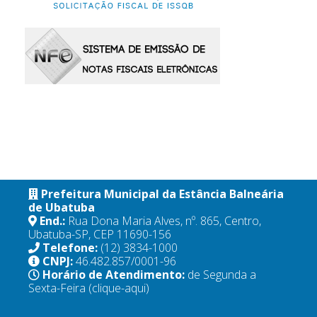
Prefeitura Municipal da Estância Balneária
de Ubatuba
End.:
Rua Dona Maria Alves, nº. 865, Centro,
Ubatuba-SP, CEP 11690-156
Telefone:
(12) 3834-1000
CNPJ:
46.482.857/0001-96
Horário de Atendimento:
de Segunda a
Sexta-Feira
(clique-aqui)