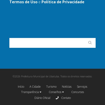
Termos de Uso
e
Política de Privacidade
©2026 Prefeitura Municipal de Ubatuba. Todos os direitos reservados.
Início
A Cidade
Turismo
Notícias
Serviços
Transparência
Conselhos
Concursos
Diário Oficial
Contato