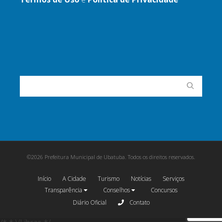
©2026 Prefeitura Municipal de Ubatuba. Todos os direitos reservados.
Início
A Cidade
Turismo
Notícias
Serviços
Transparência
Conselhos
Concursos
Diário Oficial
Contato