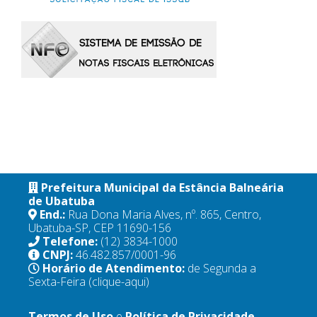
Prefeitura Municipal da Estância Balneária
de Ubatuba
End.:
Rua Dona Maria Alves, nº. 865, Centro,
Ubatuba-SP, CEP 11690-156
Telefone:
(12) 3834-1000
CNPJ:
46.482.857/0001-96
Horário de Atendimento:
de Segunda a
Sexta-Feira
(clique-aqui)
Termos de Uso
e
Política de Privacidade