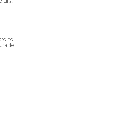
 Lira,
tro no
tura de