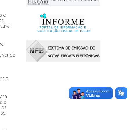
s e
os
tival
de
iver de
ncia
para
a e
e os
sse