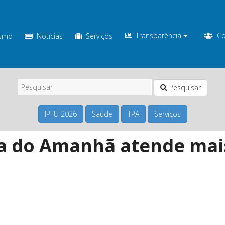
Transparência
Co
ismo
Notícias
Serviços
Pesquisar
IPTU 2026
Saúde
TPA
Serviços
ra do Amanhã atende mai