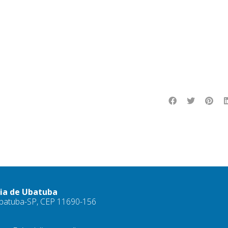
ria de Ubatuba
 Ubatuba-SP, CEP 11690-156