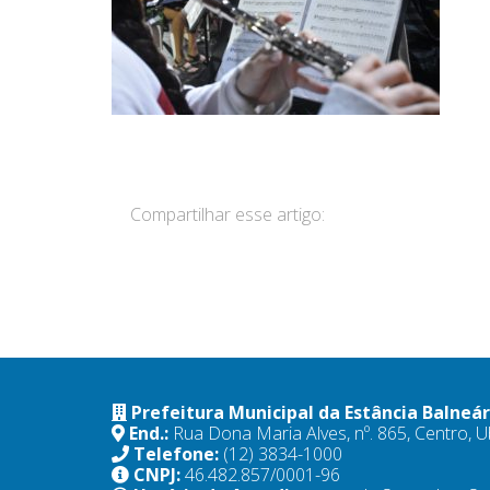
Compartilhar esse artigo:
Prefeitura Municipal da Estância Balneá
End.:
Rua Dona Maria Alves, nº. 865, Centro,
Telefone:
(12) 3834-1000
CNPJ:
46.482.857/0001-96