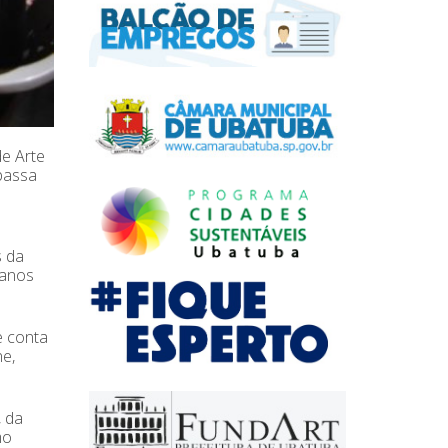
de Arte
rpassa
s da
 anos
e conta
ne,
, da
mo