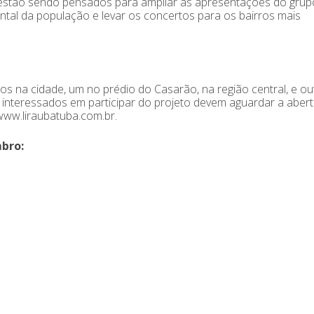
 estão sendo pensados para ampliar as apresentações do grupo
ntal da população e levar os concertos para os bairros mais
s na cidade, um no prédio do Casarão, na região central, e ou
s interessados em participar do projeto devem aguardar a aber
/www.liraubatuba.com.br.
mbro: