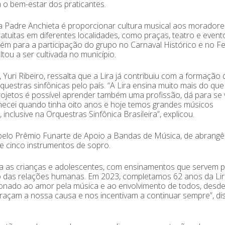
a o bem-estar dos praticantes.
a Padre Anchieta é proporcionar cultura musical aos moradore
atuitas em diferentes localidades, como praças, teatro e event
m para a participação do grupo no Carnaval Histórico e no Fes
ou a ser cultivada no município.
Yuri Ribeiro, ressalta que a Lira já contribuiu com a formação 
estras sinfônicas pelo país. “A Lira ensina muito mais do que
jetos é possível aprender também uma profissão, dá para se v
omecei quando tinha oito anos e hoje temos grandes músicos
nclusive na Orquestras Sinfônica Brasileira”, explicou.
pelo Prêmio Funarte de Apoio a Bandas de Música, de abrangê
e cinco instrumentos de sopro.
ara as crianças e adolescentes, com ensinamentos que servem 
nto das relações humanas. Em 2023, completamos 62 anos da Lir
onado ao amor pela música e ao envolvimento de todos, desd
braçam a nossa causa e nos incentivam a continuar sempre”, di