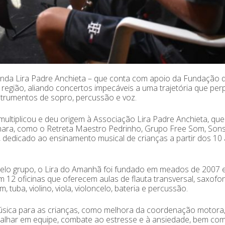
anda Lira Padre Anchieta – que conta com apoio da Fundação 
a região, aliando concertos impecáveis a uma trajetória que pe
strumentos de sopro, percussão e voz.
 multiplicou e deu origem à Associação Lira Padre Anchieta, que
mara, como o Retreta Maestro Pedrinho, Grupo Free Som, Son
ã, dedicado ao ensinamento musical de crianças a partir dos 10
pelo grupo, o Lira do Amanhã foi fundado em meados de 2007 
 12 oficinas que oferecem aulas de flauta transversal, saxofo
 tuba, violino, viola, violoncelo, bateria e percussão.
música para as crianças, como melhora da coordenação motora
alhar em equipe, combate ao estresse e à ansiedade, bem co