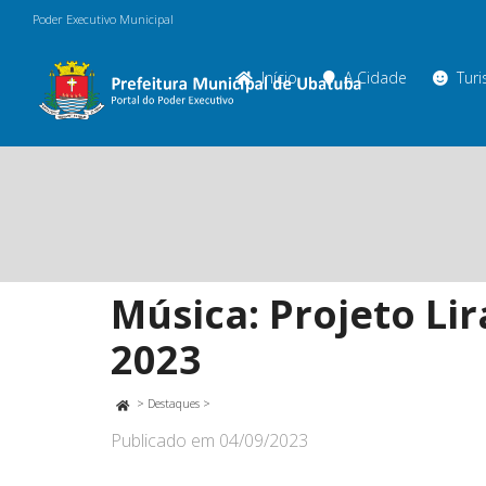
Poder Executivo Municipal
Início
A Cidade
Tur
Música: Projeto Li
2023
>
Destaques
>
Publicado em
04/09/2023