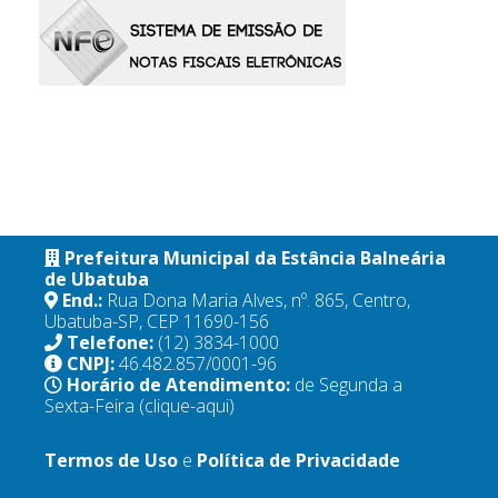
Prefeitura Municipal da Estância Balneária
de Ubatuba
End.:
Rua Dona Maria Alves, nº. 865, Centro,
Ubatuba-SP, CEP 11690-156
Telefone:
(12) 3834-1000
CNPJ:
46.482.857/0001-96
Horário de Atendimento:
de Segunda a
Sexta-Feira
(clique-aqui)
Termos de Uso
e
Política de Privacidade