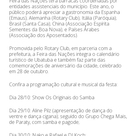
Feira das Nações terá barracas coordenadas por
entidades assistenciais do município. Este ano, o
público poderá apreciar a gastronomia da Espanha
(Emaus); Alemanha (Rotary Club); Itália (Paróquia);
Brasil (Santa Casa); China (Associação Espírita
Sementes da Boa Nova); e Países Árabes
(Associação dos Aposentados).
Promovida pelo Rotary Club, em parceria com a
prefeitura, a Feira das Nações integra o calendário
turístico de Ubatuba e também faz parte das
comemorações de aniversário da cidade, celebrado
em 28 de outubro.
Confira a programação cultural e musical da festa:
Dia 28/10: Show Os Originais do Samba
Dia 29/10: Aline Pilz (apresentação de dança do
ventre e dança cigana); seguido do Grupo Chega Mais,
de Paraty, com samba e pagode;
Dia 30/10: Nako e Rafael e DJ Koch;