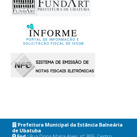
Prefeitura Municipal da Estância Balneária
de Ubatuba
End.:
Rua Dona Maria Alves, nº. 865, Centro,