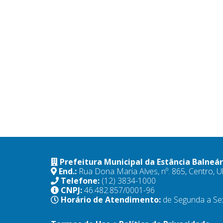
Prefeitura Municipal da Estância Balneá
End.:
Rua Dona Maria Alves, nº. 865, Centro,
Telefone:
(12) 3834-1000
CNPJ:
46.482.857/0001-96
Horário de Atendimento:
de Segunda a Se