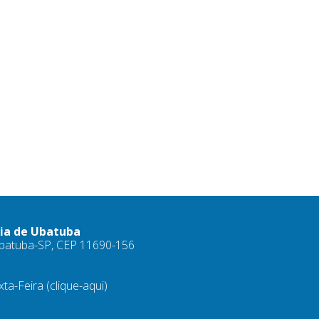
ria de Ubatuba
 Ubatuba-SP, CEP 11690-156
xta-Feira
(clique-aqui)