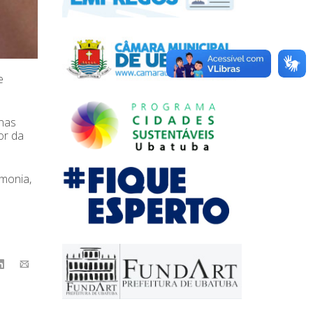
e
enas
or da
umonia,