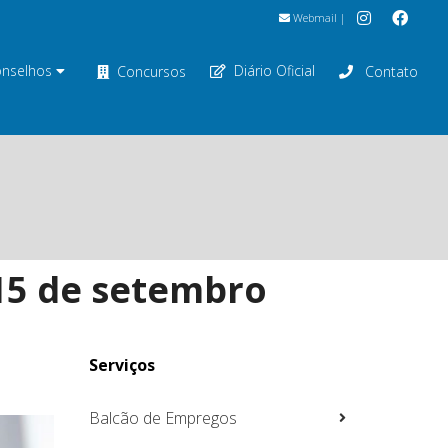
Webmail
|
nselhos
Diário Oficial
Concursos
Contato
 15 de setembro
Serviços
Balcão de Empregos