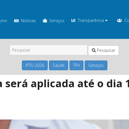
Transparência
Co
ismo
Notícias
Serviços
Pesquisar
IPTU 2026
Saúde
TPA
Serviços
a será aplicada até o dia