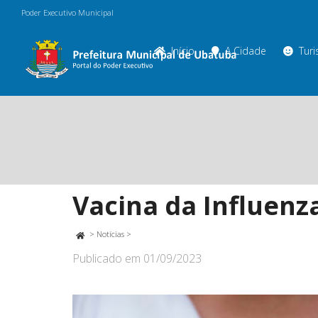
Poder Executivo Municipal
Início
A Cidade
Tur
Vacina da Influenz
>
Notícias
>
Publicado em
01/09/2023