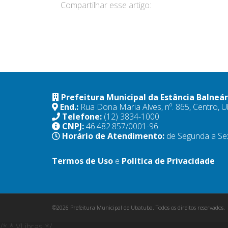
Compartilhar esse artigo:
Prefeitura Municipal da Estância Balneá
End.:
Rua Dona Maria Alves, nº. 865, Centro,
Telefone:
(12) 3834-1000
CNPJ:
46.482.857/0001-96
Horário de Atendimento:
de Segunda a Se
Termos de Uso
e
Política de Privacidade
©2026 Prefeitura Municipal de Ubatuba. Todos os direitos reservados.
/* * VLibras */