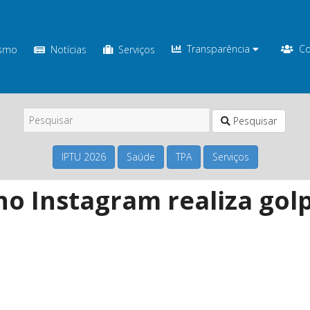
Transparência
Co
ismo
Notícias
Serviços
Pesquisar
IPTU 2026
Saúde
TPA
Serviços
l no Instagram realiza g