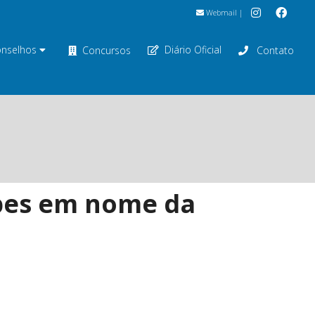
Webmail
|
nselhos
Diário Oficial
Concursos
Contato
olpes em nome da