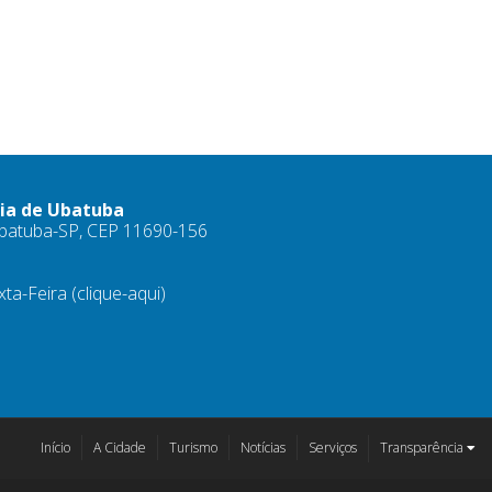
ria de Ubatuba
 Ubatuba-SP, CEP 11690-156
xta-Feira
(clique-aqui)
Início
A Cidade
Turismo
Notícias
Serviços
Transparência