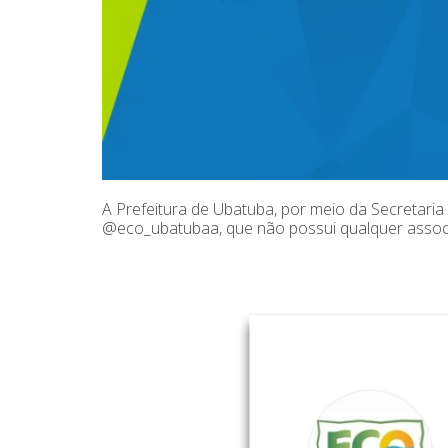
A Prefeitura de Ubatuba, por meio da Secretaria
@eco_ubatubaa, que não possui qualquer assoc