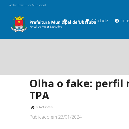
Poder Executivo Municipal
Início
A Cidade
Tur
Olha o fake: perfi
TPA
>
Notícias
>
Publicado em
23/01/2024