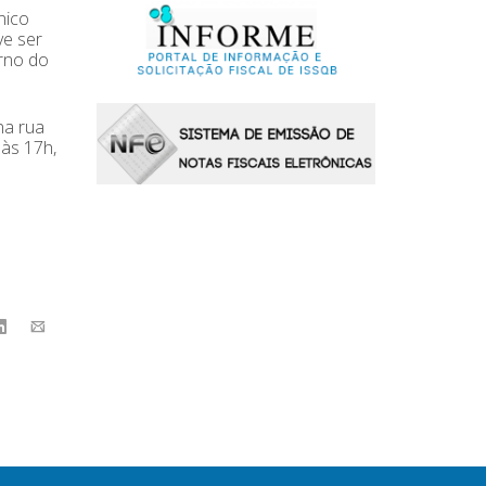
nico
ve ser
erno do
na rua
às 17h,