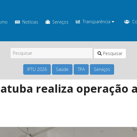
Transparência
Co
ismo
Notícias
Serviços
Pesquisar
IPTU 2026
Saúde
TPA
Serviços
tuba realiza operação a