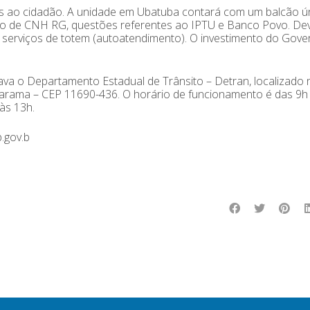
os ao cidadão. A unidade em Ubatuba contará com um balcão ú
são de CNH RG, questões referentes ao IPTU e Banco Povo. De
 serviços de totem (autoatendimento). O investimento do Gov
ava o Departamento Estadual de Trânsito – Detran, localizado 
arama – CEP 11690-436. O horário de funcionamento é das 9h 
às 13h.
.gov.b