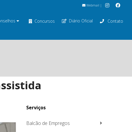
Webmail
|
nselhos
Diário Oficial
Concursos
Contato
ssistida
Serviços
Balcão de Empregos