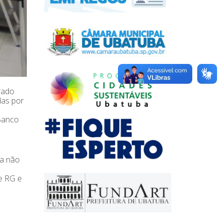
rado
das por
Banco
da não
e RG e