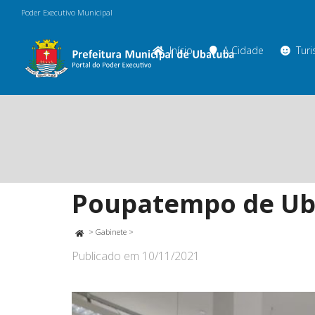
Poder Executivo Municipal
Início
A Cidade
Tur
Poupatempo de Uba
>
Gabinete
>
Publicado em
10/11/2021