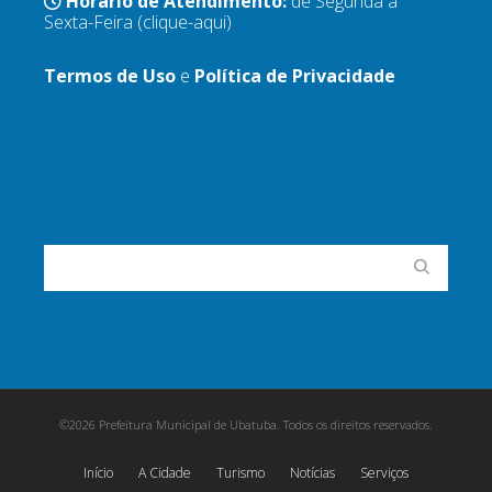
Horário de Atendimento:
de Segunda a
Sexta-Feira
(clique-aqui)
Termos de Uso
e
Política de Privacidade
©2026 Prefeitura Municipal de Ubatuba. Todos os direitos reservados.
Início
A Cidade
Turismo
Notícias
Serviços