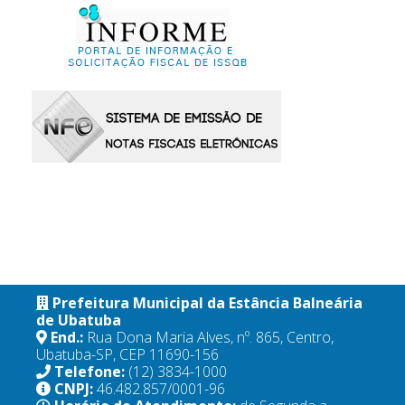
Prefeitura Municipal da Estância Balneária
de Ubatuba
End.:
Rua Dona Maria Alves, nº. 865, Centro,
Ubatuba-SP, CEP 11690-156
Telefone:
(12) 3834-1000
CNPJ:
46.482.857/0001-96