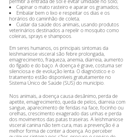
permitir a entrada de sol e evitar umidade no solo;
Capinar o mato rasteiro e aparar os gramados;
Embalar bem o lixo e respeitar os dias e os
horários do caminhão de coleta;
Cuidar da saúde dos animais, usando produtos
veterinários destinados a repelir o mosquito como
coleiras, sprays e shampoos.
Em seres humanos, os principais sintomas da
leishmaniose visceral são febre prolongada,
emagrecimento, fraqueza, anemia, diarreia, aumento
do fígado e do baço. A doença é grave, costuma ser
silenciosa e de evolução lenta. O diagnóstico e o
tratamento estão disponíveis gratuitamente no
Sistema Único de Saúde (SUS) do município.
Nos animais, a doença causa desânimo, perda de
apetite, emagrecimento, queda de pelos, diarreia com
sangue, aparecimento de feridas na face, focinho ou
orelhas, crescimento exagerado das unhas e perda
dos movimentos das patas traseiras. A leishmaniose
visceral canina não tem cura, mas a prevenção é a
melhor forma de conter a doença. Ao perceber
qualquer sintoma nos cães, procure o serviço de