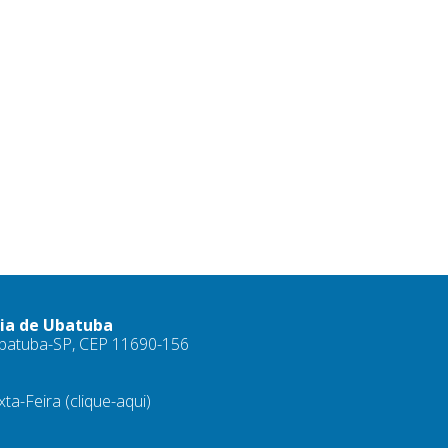
ria de Ubatuba
 Ubatuba-SP, CEP 11690-156
xta-Feira
(clique-aqui)