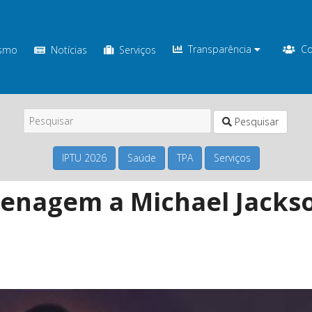
Transparência
Co
ismo
Notícias
Serviços
Pesquisar
IPTU 2026
Saúde
TPA
Serviços
enagem a Michael Jacks