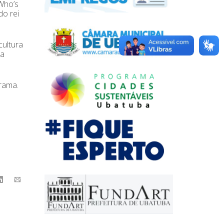
“Who’s
do rei
cultura
ra
rama.