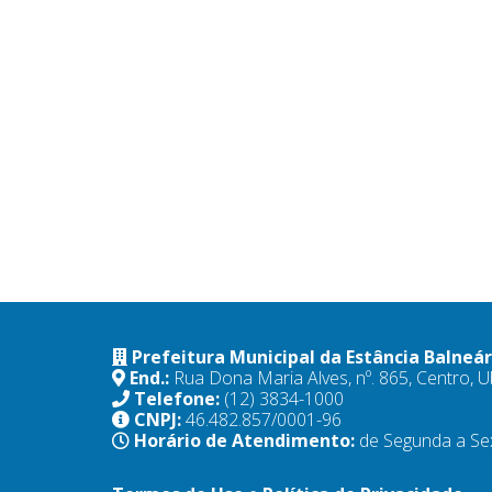
Prefeitura Municipal da Estância Balneá
End.:
Rua Dona Maria Alves, nº. 865, Centro,
Telefone:
(12) 3834-1000
CNPJ:
46.482.857/0001-96
Horário de Atendimento:
de Segunda a Se