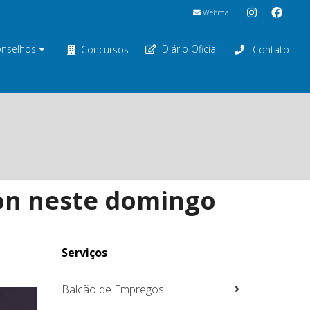
Webmail
|
nselhos
Diário Oficial
Concursos
Contato
on neste domingo
Serviços
Balcão de Empregos