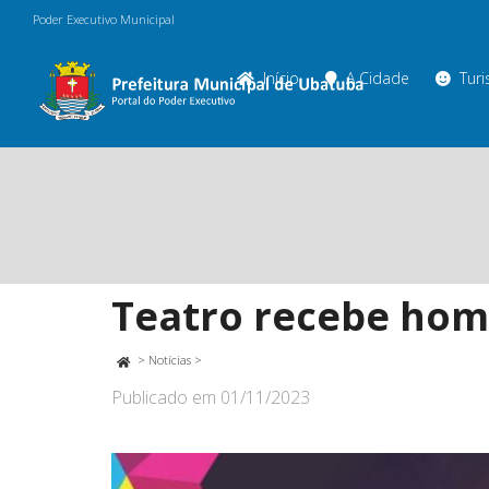
Poder Executivo Municipal
Início
A Cidade
Tur
Teatro recebe hom
>
Notícias
>
Publicado em
01/11/2023