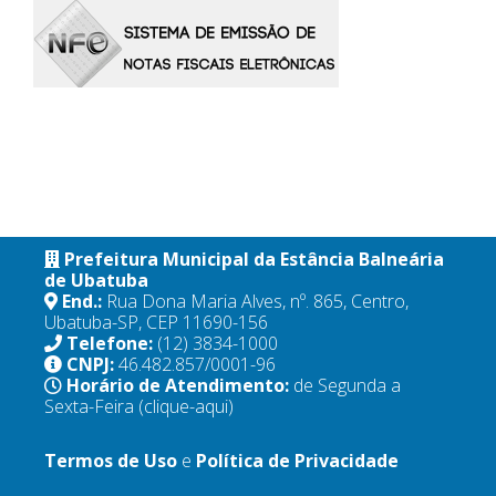
Prefeitura Municipal da Estância Balneária
de Ubatuba
End.:
Rua Dona Maria Alves, nº. 865, Centro,
Ubatuba-SP, CEP 11690-156
Telefone:
(12) 3834-1000
CNPJ:
46.482.857/0001-96
Horário de Atendimento:
de Segunda a
Sexta-Feira
(clique-aqui)
Termos de Uso
e
Política de Privacidade