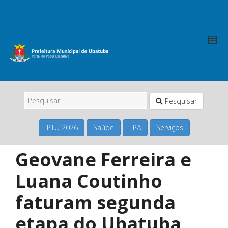
Pesquisar
IPTU 2026
Saúde
TPA
Serviços
Geovane Ferreira e
Luana Coutinho
faturam segunda
etapa do Ubatuba