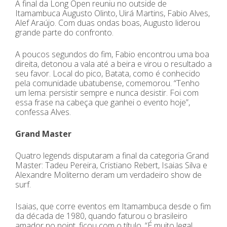
A final da Long Open reuniu no outside de
Itamambuca Augusto Olinto, Uirá Martins, Fabio Alves,
Alef Araújo. Com duas ondas boas, Augusto liderou
grande parte do confronto.
A poucos segundos do fim, Fabio encontrou uma boa
direita, detonou a vala até a beira e virou o resultado a
seu favor. Local do pico, Batata, como é conhecido
pela comunidade ubatubense, comemorou. “Tenho
um lema: persistir sempre e nunca desistir. Foi com
essa frase na cabeça que ganhei o evento hoje”,
confessa Alves.
Grand Master
Quatro legends disputaram a final da categoria Grand
Master: Tadeu Pereira, Cristiano Rebert, Isaias Silva e
Alexandre Moliterno deram um verdadeiro show de
surf.
Isaias, que corre eventos em Itamambuca desde o fim
da década de 1980, quando faturou o brasileiro
amador no point, ficou com o título. “É muito legal