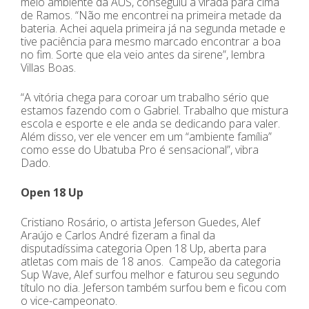
meio ambiente da AUS, conseguiu a virada para cima
de Ramos. “Não me encontrei na primeira metade da
bateria. Achei aquela primeira já na segunda metade e
tive paciência para mesmo marcado encontrar a boa
no fim. Sorte que ela veio antes da sirene”, lembra
Villas Boas.
“A vitória chega para coroar um trabalho sério que
estamos fazendo com o Gabriel. Trabalho que mistura
escola e esporte e ele anda se dedicando para valer.
Além disso, ver ele vencer em um “ambiente família”
como esse do Ubatuba Pro é sensacional”, vibra
Dado.
Open 18 Up
Cristiano Rosário, o artista Jeferson Guedes, Alef
Araújo e Carlos André fizeram a final da
disputadíssima categoria Open 18 Up, aberta para
atletas com mais de 18 anos. Campeão da categoria
Sup Wave, Alef surfou melhor e faturou seu segundo
título no dia. Jeferson também surfou bem e ficou com
o vice-campeonato.