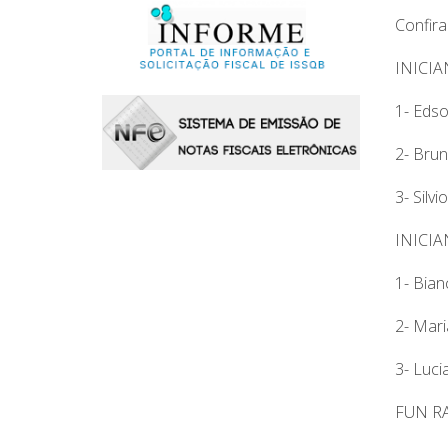
Confira
INICI
1- Eds
2- Bru
3- Silv
INICI
1- Bia
2- Mari
3- Luci
FUN R