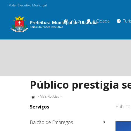
Poder Executivo Municipal
Início
A Cidade
Tur
Público prestigia 
>
Mais Notícias
>
Public
Serviços
Balcão de Empregos