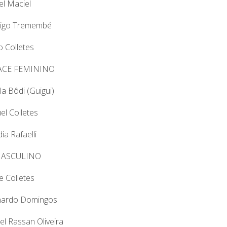
el Maciel
rigo Tremembé
o Colletes
ACE FEMININO
la Bôdi (Guigui)
el Colletes
ia Rafaelli
MASCULINO
pe Colletes
nardo Domingos
el Rassan Oliveira