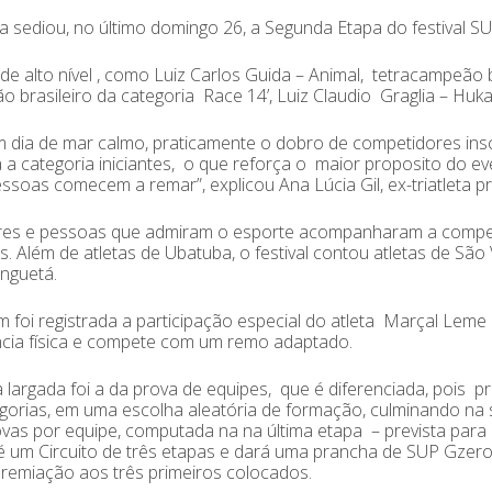
 sediou, no último domingo 26, a Segunda Etapa do festival SU
 de alto nível , como Luiz Carlos Guida – Animal, tetracampeão
 brasileiro da categoria Race 14’, Luiz Claudio Graglia – Huk
dia de mar calmo, praticamente o dobro de competidores inscr
a a categoria iniciantes, o que reforça o maior proposito do e
ssoas comecem a remar”, explicou Ana Lúcia Gil, ex-triatleta p
ares e pessoas que admiram o esporte acompanharam a competi
. Além de atletas de Ubatuba, o festival contou atletas de São 
nguetá.
foi registrada a participação especial do atleta Marçal Leme
ncia física e compete com um remo adaptado.
a largada foi a da prova de equipes, que é diferenciada, pois 
gorias, em uma escolha aleatória de formação, culminando na 
vas por equipe, computada na na última etapa – prevista para 2
 um Circuito de três etapas e dará uma prancha de SUP Gzero,
remiação aos três primeiros colocados.