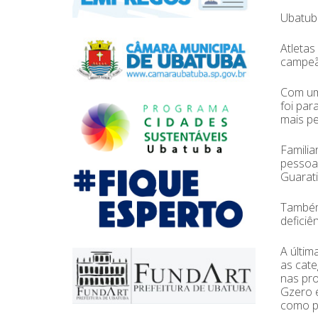
Ubatuba
Atletas
campeão
Com um 
foi par
mais pe
Famili
pessoas
Guarati
Também 
deficiê
A últim
as cate
nas pro
Gzero é
como p