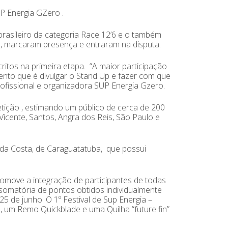
P Energia GZero .
 brasileiro da categoria Race 12’6 e o também
a, marcaram presença e entraram na disputa.
itos na primeira etapa. “A maior participação
vento que é divulgar o Stand Up e fazer com que
rofissional e organizadora SUP Energia Gzero.
ção , estimando um público de cerca de 200
Vicente, Santos, Angra dos Reis, São Paulo e
 da Costa, de Caraguatatuba, que possui
promove a integração de participantes de todas
somatória de pontos obtidos individualmente
5 de junho. O 1º Festival de Sup Energia –
 um Remo Quickblade e uma Quilha “future fin”