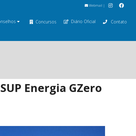
Webmail
|
nselhos
Diário Oficial
Concursos
Contato
l SUP Energia GZero