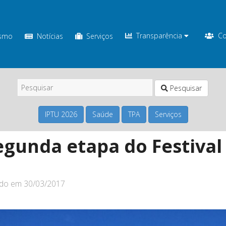
Transparência
Co
ismo
Notícias
Serviços
Pesquisar
IPTU 2026
Saúde
TPA
Serviços
segunda etapa do Festiva
ado em
30/03/2017