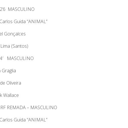
12’6 MASCULINO
 Carlos Guida “ANIMAL”
el Gonçalces
 Lima (Santos)
14′ MASCULINO
 Graglia
de Oliveira
k Wallace
URF REMADA – MASCULINO
 Carlos Guida “ANIMAL”