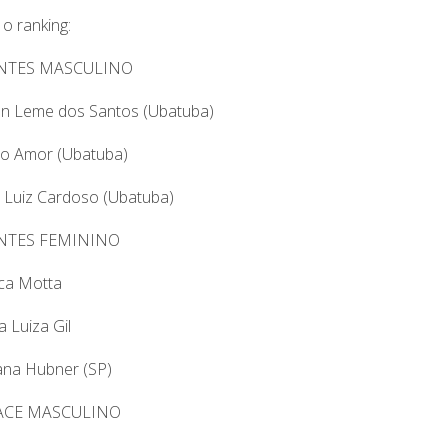
 o ranking:
ANTES MASCULINO
on Leme dos Santos (Ubatuba)
no Amor (Ubatuba)
io Luiz Cardoso (Ubatuba)
ANTES FEMININO
nca Motta
a Luiza Gil
ana Hubner (SP)
ACE MASCULINO