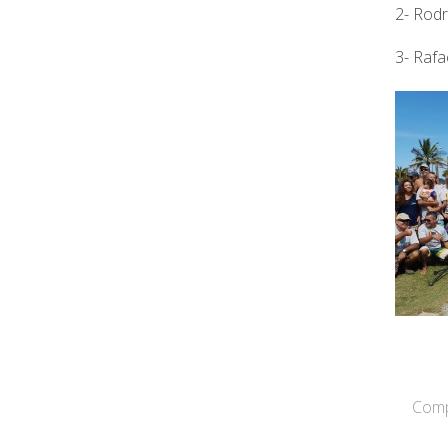
2- Rod
3- Rafa
Compa