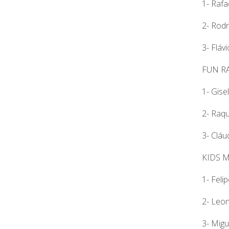
1- Rafa
2- Rod
3- Flávi
FUN R
1- Gisel
2- Raqu
3- Cláud
KIDS 
1- Feli
2- Leo
3- Migu