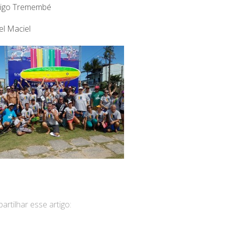
rigo Tremembé
el Maciel
rtilhar esse artigo: