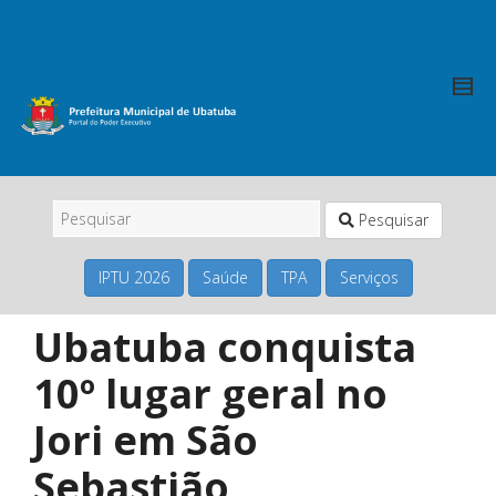
Pesquisar
IPTU 2026
Saúde
TPA
Serviços
Ubatuba conquista
10º lugar geral no
Jori em São
Sebastião