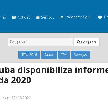
Transparência
Co
ismo
Notícias
Serviços
Pesquisar
IPTU 2026
Saúde
TPA
Serviços
uba disponibiliza inform
da 2020
ado em
28/02/2020