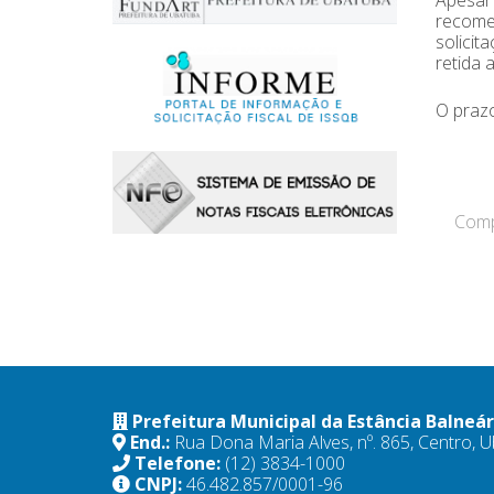
recome
solicit
retida 
O prazo
Compa
Prefeitura Municipal da Estância Balneá
End.:
Rua Dona Maria Alves, nº. 865, Centro,
Telefone:
(12) 3834-1000
CNPJ:
46.482.857/0001-96