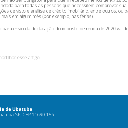
ndada para todas as pessoas que necessitem comprovar sua 
ações de visto e análise de crédito imobiliário, entre outros, o
a mais em algum mês (por exemplo, nas férias).
 para envio da declaração do imposto de renda de 2020 vai de 
rtilhar esse artigo:
ria de Ubatuba
 Ubatuba-SP, CEP 11690-156