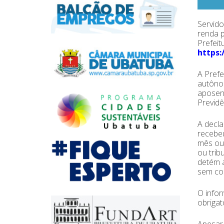
Servid
renda 
Prefeit
https:
A Prefe
autôno
aposent
Previdê
A decl
recebeu
mês ou 
ou trib
detém a
sem con
O infor
obrigat
Apesar 