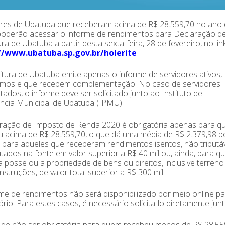
ores de Ubatuba que receberam acima de R$ 28.559,70 no ano 
poderão acessar o informe de rendimentos para Declaração d
ura de Ubatuba a partir desta sexta-feira, 28 de fevereiro, no link
//www.ubatuba.sp.gov.br/holerite
itura de Ubatuba emite apenas o informe de servidores ativos,
mos e que recebem complementação. No caso de servidores
ados, o informe deve ser solicitado junto ao Instituto de
ncia Municipal de Ubatuba (IPMU).
aração de Imposto de Renda 2020 é obrigatória apenas para 
 acima de R$ 28.559,70, o que dá uma média de R$ 2.379,98 p
para aqueles que receberam rendimentos isentos, não tributá
utados na fonte em valor superior a R$ 40 mil ou, ainda, para 
 posse ou a propriedade de bens ou direitos, inclusive terreno
struções, de valor total superior a R$ 300 mil.
me de rendimentos não será disponibilizado por meio online p
ório. Para estes casos, é necessário solicita-lo diretamente jun
de não ser obrigatória para quem recebeu menos de R$ 28.559