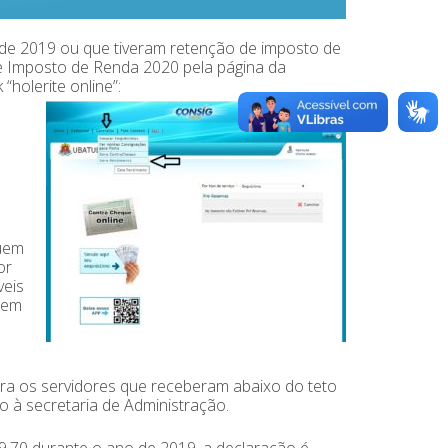
de 2019 ou que tiveram retenção de imposto de
e Imposto de Renda 2020 pela página da
 “holerite online”:
quem
or
veis
quem
ara os servidores que receberam abaixo do teto
to à secretaria de Administração.
,70 durante o ano de 2019, a declaração é