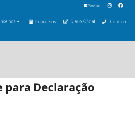
Webmail
|
nselhos
Diário Oficial
Concursos
Contato
e para Declaração