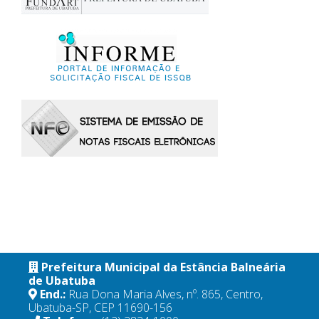
Prefeitura Municipal da Estância Balneária
de Ubatuba
End.:
Rua Dona Maria Alves, nº. 865, Centro,
Ubatuba-SP, CEP 11690-156