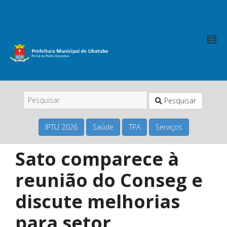
Pesquisar
IPTU 2026
Saúde
TPA
Serviços
Sato comparece à
reunião do Conseg e
discute melhorias
para setor