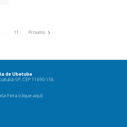
...
11
Próximo
ria de Ubatuba
 Ubatuba-SP, CEP 11690-156
xta-Feira
(clique-aqui)