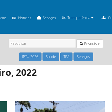
Transparência
Co
ismo
Notícias
Serviços
Pesquisar
IPTU 2026
Saúde
TPA
Serviços
iro, 2022