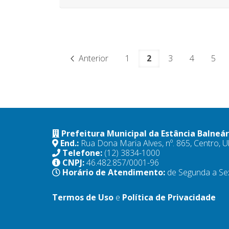
Anterior
1
2
3
4
5
Prefeitura Municipal da Estância Balneá
End.:
Rua Dona Maria Alves, nº. 865, Centro,
Telefone:
(12) 3834-1000
CNPJ:
46.482.857/0001-96
Horário de Atendimento:
de Segunda a Se
Termos de Uso
e
Política de Privacidade