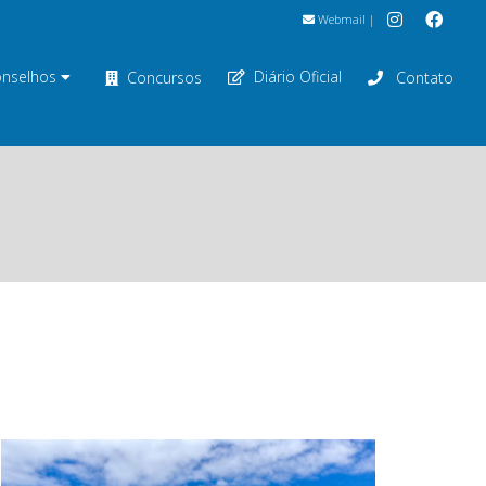
Webmail
|
nselhos
Diário Oficial
Concursos
Contato