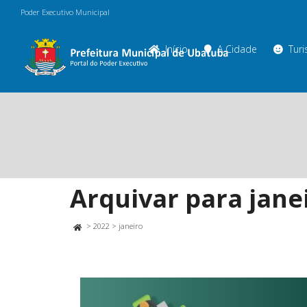
Poder Executivo Municipal
Início
A Cidade
Tur
Arquivar para jane
>
2022
>
janeiro