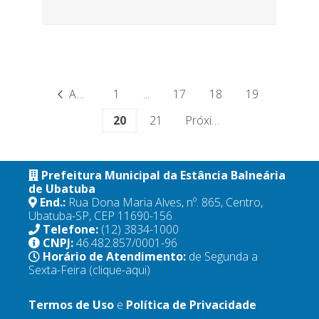
Anterior
1
...
17
18
19
20
21
Próximo
Prefeitura Municipal da Estância Balneária
de Ubatuba
End.:
Rua Dona Maria Alves, nº. 865, Centro,
Ubatuba-SP, CEP 11690-156
Telefone:
(12) 3834-1000
CNPJ:
46.482.857/0001-96
Horário de Atendimento:
de Segunda a
Sexta-Feira
(clique-aqui)
Termos de Uso
e
Política de Privacidade