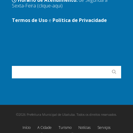
Horário de Atendimento:
de Segunda a
Sexta-Feira
(clique-aqui)
Termos de Uso
e
Política de Privacidade
©2026 Prefeitura Municipal de Ubatuba. Todos os direitos reservados.
Início
A Cidade
Turismo
Notícias
Serviços