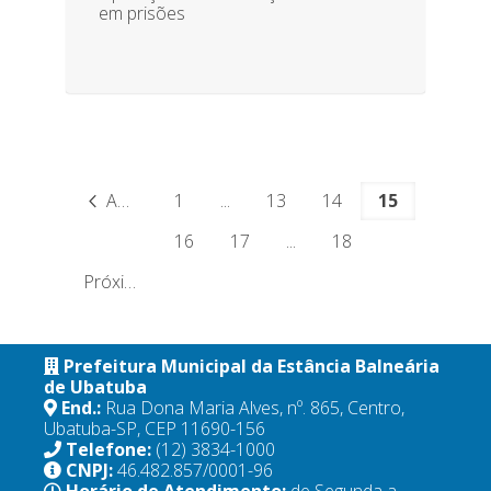
em prisões
Anterior
1
...
13
14
15
16
17
...
18
Próximo
Prefeitura Municipal da Estância Balneária
de Ubatuba
End.:
Rua Dona Maria Alves, nº. 865, Centro,
Ubatuba-SP, CEP 11690-156
Telefone:
(12) 3834-1000
CNPJ:
46.482.857/0001-96