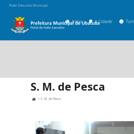
Poder Executivo Municipal
Início
A Cidade
Tur
S. M. de Pesca
>
S. M. de Pesca