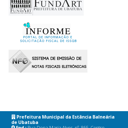
Prefeitura Municipal da Estância Balneária
de Ubatuba
End.:
Rua Dona Maria Alves, nº. 865, Centro,