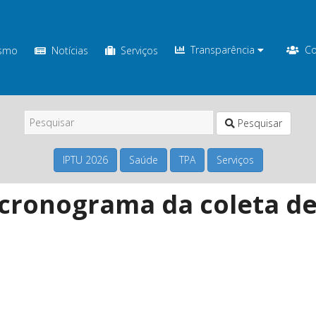
Transparência
Co
ismo
Notícias
Serviços
Pesquisar
IPTU 2026
Saúde
TPA
Serviços
 cronograma da coleta d