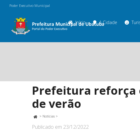
Poder Executivo Municipal
Início
A Cidade
Tur
Prefeitura reforça
de verão
>
Notícias
>
Publicado em
23/12/2022