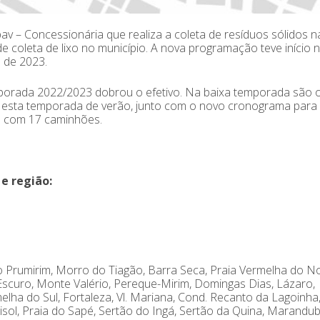
 – Concessionária que realiza a coleta de resíduos sólidos n
 coleta de lixo no município. A nova programação teve início n
 de 2023.
porada 2022/2023 dobrou o efetivo. Na baixa temporada são o
a esta temporada de verão, junto com o novo cronograma para 
as com 17 caminhões.
 e região:
do Prumirim, Morro do Tiagão, Barra Seca, Praia Vermelha do No
scuro, Monte Valério, Pereque-Mirim, Domingas Dias, Lázaro,
elha do Sul, Fortaleza, Vl. Mariana, Cond. Recanto da Lagoinha
isol, Praia do Sapé, Sertão do Ingá, Sertão da Quina, Marandub