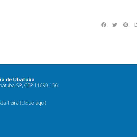
ria de Ubatuba
 Ubatuba-SP, CEP 11690-156
xta-Feira
(clique-aqui)