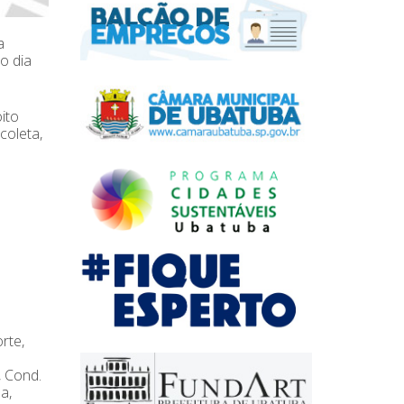
a
o dia
ito
coleta,
rte,
, Cond.
a,