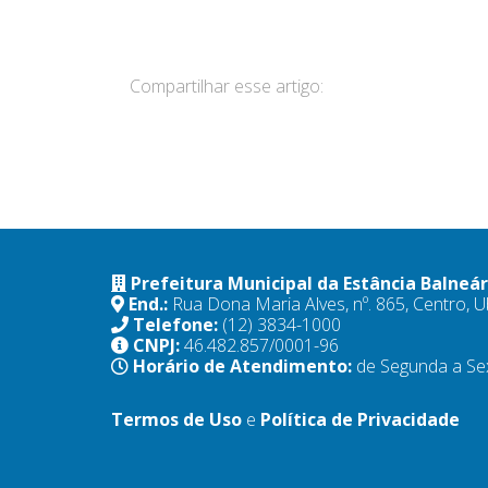
Compartilhar esse artigo:
Prefeitura Municipal da Estância Balneá
End.:
Rua Dona Maria Alves, nº. 865, Centro,
Telefone:
(12) 3834-1000
CNPJ:
46.482.857/0001-96
Horário de Atendimento:
de Segunda a Se
Termos de Uso
e
Política de Privacidade