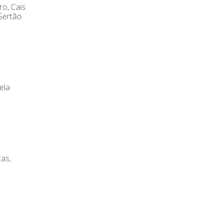
ro, Cais
 Sertão
ela
ças,