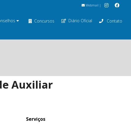
Webmail
|
nselhos
Diário Oficial
Concursos
Contato
e Auxiliar
Serviços