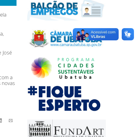
ela
a,
e José
 com a
s novas