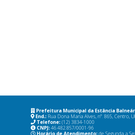
Prefeitura Municipal da Estância Balneá
End.:
Rua Dona Maria Alves, nº. 865, Centro,
Telefone:
(12) 3834-1000
CNPJ:
46.482.857/0001-96
Horário de Atendimento:
de Segunda a Se