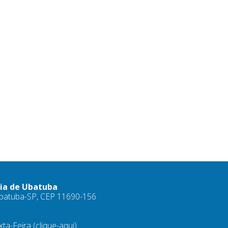
ria de Ubatuba
 Ubatuba-SP, CEP 11690-156
xta-Feira
(clique-aqui)