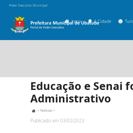
Poder Executivo Municipal
Início
A Cidade
Tur
Educação e Senai f
Administrativo
>
Notícias
>
Publicado em
03/02/2023