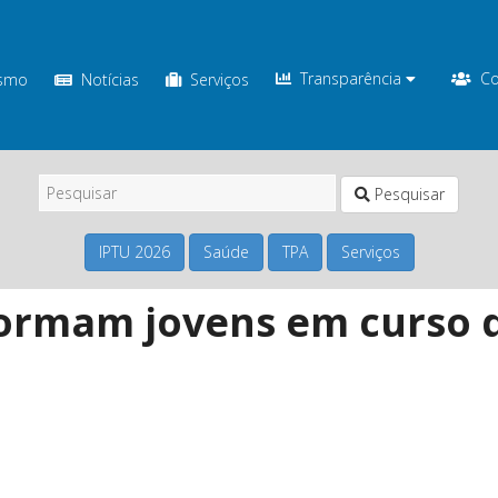
Transparência
Co
ismo
Notícias
Serviços
Pesquisar
IPTU 2026
Saúde
TPA
Serviços
ormam jovens em curso d