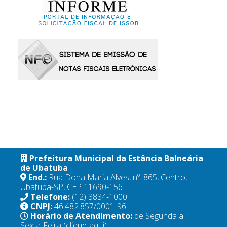
Prefeitura Municipal da Estância Balneária
de Ubatuba
End.:
Rua Dona Maria Alves, nº. 865, Centro,
Ubatuba-SP, CEP 11690-156
Telefone:
(12) 3834-1000
CNPJ:
46.482.857/0001-96
Horário de Atendimento:
de Segunda a
Sexta-Feira
(clique-aqui)