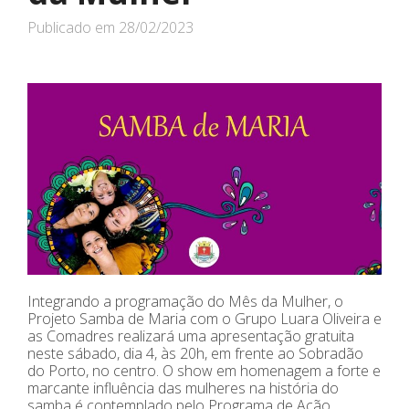
Publicado em
28/02/2023
Integrando a programação do Mês da Mulher, o
Projeto Samba de Maria com o Grupo Luara Oliveira e
as Comadres realizará uma apresentação gratuita
neste sábado, dia 4, às 20h, em frente ao Sobradão
do Porto, no centro. O show em homenagem a forte e
marcante influência das mulheres na história do
samba é contemplado pelo Programa de Ação