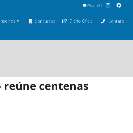
Webmail
|
nselhos
Diário Oficial
Concursos
Contato
o reúne centenas