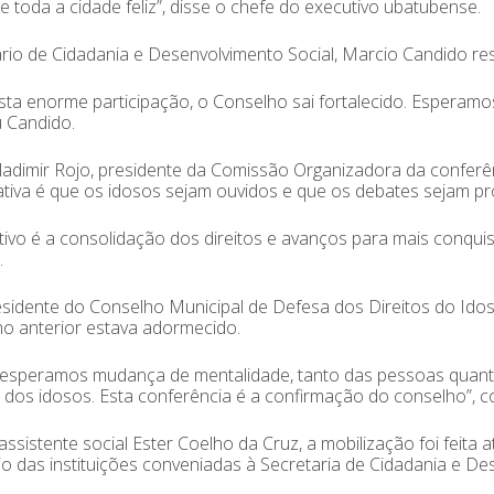
e toda a cidade feliz”, disse o chefe do executivo ubatubense.
rio de Cidadania e Desenvolvimento Social, Marcio Candido res
ta enorme participação, o Conselho sai fortalecido. Esperamos
 Candido.
adimir Rojo, presidente da Comissão Organizadora da conferênc
tiva é que os idosos sejam ouvidos e que os debates sejam pr
tivo é a consolidação dos direitos e avanços para mais conqui
.
esidente do Conselho Municipal de Defesa dos Direitos do Idos
o anterior estava adormecido.
esperamos mudança de mentalidade, tanto das pessoas quanto
s dos idosos. Esta conferência é a confirmação do conselho”, 
assistente social Ester Coelho da Cruz, a mobilização foi feita
o das instituições conveniadas à Secretaria de Cidadania e De