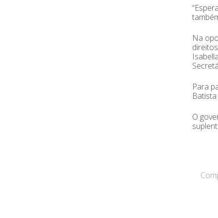
“Espera
também 
Na opor
direito
Isabell
Secretá
Para pa
Batista
O gover
suplent
Compa