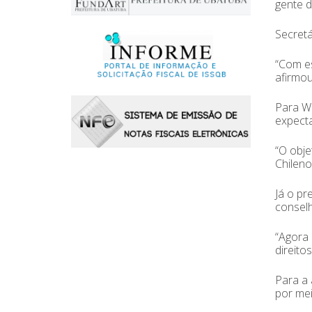
gente d
Secretá
“Com es
afirmou
Para Wl
expecta
“O obje
Chileno
Já o pr
conselh
“Agora 
direito
Para a 
por mei