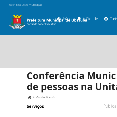
Poder Executivo Municipal
Início
A Cidade
Tur
Conferência Munici
de pessoas na Uni
>
Mais Notícias
>
Public
Serviços