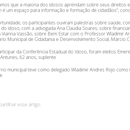
mos que a maioria dos idosos aprendam sobre seus direitos e r
é um espaço para informação e formação de cidadãos”, concl
tunidade, os participantes ouviram palestras sobre saúde, com
s do idoso, com a advogada Ana Claudia Soares, sobre financia
a Vianna Vassão, sobre Bem Estar com o Professor Wladimir A
rio Municipal de Cidadania e Desenvolvimento Social, Márcio C
rticipar da Conferência Estadual do Idoso, foram eleitos Emerec
 Antunes, 62 anos, suplente.
no municipal teve como delegado Wladimir Andres Rojo como t
e.
rtilhar esse artigo: