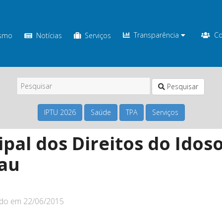
Transparência
Co
ismo
Notícias
Serviços
Pesquisar
IPTU 2026
Saúde
TPA
Serviços
pal dos Direitos do Idos
tau
ado em
22/06/2015