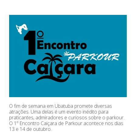
O fim de semana em Ubatuba promete diversas
atrações. Uma delas é um evento inédito para
praticantes, admiradores e curiosos sobre o parkour.
O 1º Encontro Caiçara de Parkour acontece nos dias
13 e 14 de outubro.