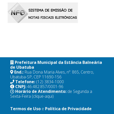
Prefeitura Municipal da Estância Balneária
de Ubatuba
End.:
Rua Dona Maria Alves, nº. 865, Centro,
Ubatuba-SP, CEP 11690-156
Telefone:
(12) 3834-1000
CNPJ:
46.482.857/0001-96
Horário de Atendimento:
de Segunda a
Sexta-Feira
(clique-aqui)
Termos de Uso
e
Política de Privacidade