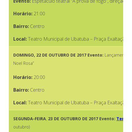
Evento:
Espetáculo teatral “À prova de fogo”, direção 
Horário:
21:00
Bairro:
Centro
Local:
Teatro Municipal de Ubatuba – Praça Exaltação à
DOMINGO,
22 DE OUTUBRO DE 2017
Evento:
Lançamento d
Noel Rosa”
Horário:
20:00
Bairro:
Centro
Local:
Teatro Municipal de Ubatuba – Praça Exaltação à
SEGUNDA-FEIRA
,
23 DE OUTUBRO DE 2017
Evento:
Tenda 
outubro)