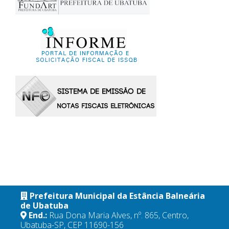
Prefeitura Municipal da Estância Balneária
de Ubatuba
End.:
Rua Dona Maria Alves, nº. 865, Centro,
Ubatuba-SP, CEP 11690-156