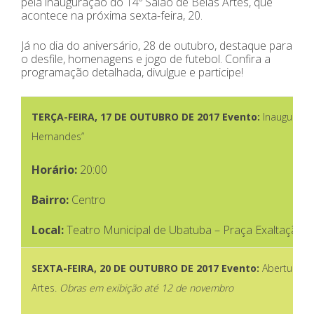
pela inauguração do 14º Salão de Belas Artes, que
acontece na próxima sexta-feira, 20.
Já no dia do aniversário, 28 de outubro, destaque para
o desfile, homenagens e jogo de futebol. Confira a
programação detalhada, divulgue e participe!
TERÇA-FEIRA,
17 DE OUTUBRO DE 2017
Evento:
Inauguração
Hernandes”
Horário:
20:00
Bairro:
Centro
Local
:
Teatro Municipal de Ubatuba – Praça Exaltação à
SEXTA-FEIRA,
20 DE OUTUBRO DE 2017
Evento:
Abertura d
Artes.
Obras em exibição até 12 de novembro