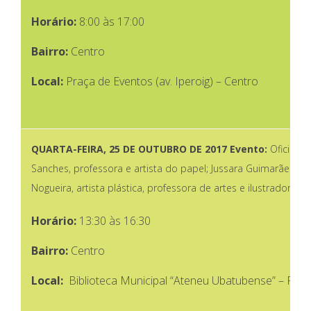
Horário:
8:00 às 17:00
Bairro:
Centro
Local:
Praça de Eventos (av. Iperoig) – Centro
QUARTA-FEIRA,
25 DE OUTUBRO DE 2017
Evento:
Oficina “
Sanches, professora e artista do papel; Jussara Guimarães, age
Nogueira, artista plástica, professora de artes e ilustradora de 
Horário:
13:30 às 16:30
Bairro:
Centro
Local:
Biblioteca Municipal “Ateneu Ubatubense” – Praç