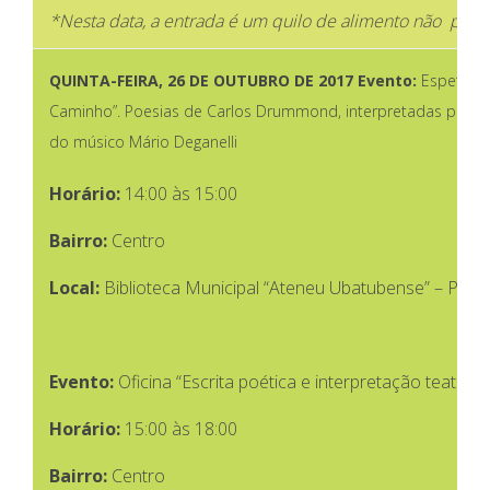
*Nesta data, a entrada é um quilo de alimento não perec
QUINTA-FEIRA,
26 DE OUTUBRO DE 2017
Evento:
Espetácul
Caminho”. Poesias de Carlos Drummond, interpretadas por 
do músico Mário Deganelli
Horário:
14:00 às 15:00
Bairro:
Centro
Local:
Biblioteca Municipal “Ateneu Ubatubense” – Praç
Evento:
Oficina “Escrita poética e interpretação teatral
Horário:
15:00 às 18:00
Bairro:
Centro