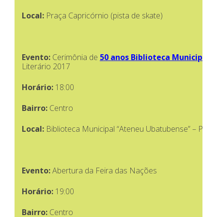
Local:
Praça Capricórnio (pista de skate)
Evento:
Cerimônia de
50 anos Biblioteca Municipal
e
Literário 2017
Horário:
18:00
Bairro:
Centro
Local:
Biblioteca Municipal “Ateneu Ubatubense” – Praç
Evento:
Abertura da Feira das Nações
Horário:
19:00
Bairro:
Centro