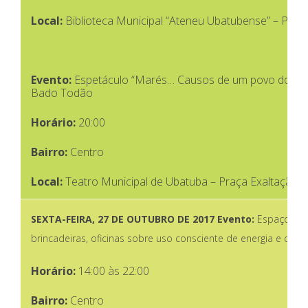
Local:
Biblioteca Municipal “Ateneu Ubatubense” – Praç
Evento:
Espetáculo “Marés… Causos de um povo do sol”
Bado Todão
Horário:
20:00
Bairro:
Centro
Local:
Teatro Municipal de Ubatuba – Praça Exaltação à
SEXTA-FEIRA,
27 DE OUTUBRO DE 2017
Evento:
Espaço Elek
brincadeiras, oficinas sobre uso consciente de energia e cine
Horário:
14:00 às 22:00
Bairro:
Centro